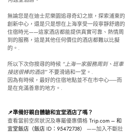
無論您是在迪士尼樂園追尋奇幻之旅，探索浦東的
創新中心，還是只是想在上海享受一段寧靜舒適的
住宿時光——這家酒店都能提供真實可靠、熱情周
到的服務，這是其他任何價位的酒店都難以比擬
的。.
所以下次你搜尋的時候
“上海一家服務周到、班車
接送很棒的酒店”
不要滑過和一堂。.
因為有時候，最好的住宿地點並不在市中心──而
是在充滿善意的地方。.
📌準備好親自體驗和宜堂酒店了嗎？
查看當前空房狀況及專屬優惠價格
Trip.com – 和
宜堂飯店（飯店 ID：95472738）
——加入不斷壯