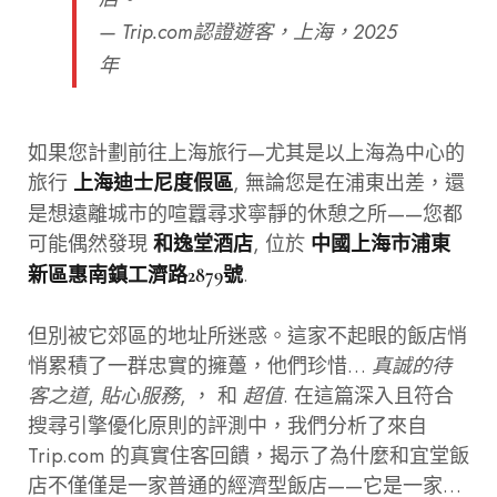
— Trip.com認證遊客，上海，2025
年
如果您計劃前往上海旅行—尤其是以上海為中心的
旅行
, 無論您是在浦東出差，還
上海迪士尼度假區
是想遠離城市的喧囂尋求寧靜的休憩之所——您都
可能偶然發現
, 位於
和逸堂酒店
中國上海市浦東
.
新區惠南鎮工濟路2879號
但別被它郊區的地址所迷惑。這家不起眼的飯店悄
悄累積了一群忠實的擁躉，他們珍惜…
真誠的待
客之道
,
貼心服務
, ， 和
超值
. 在這篇深入且符合
搜尋引擎優化原則的評測中，我們分析了來自
Trip.com 的真實住客回饋，揭示了為什麼和宜堂飯
店不僅僅是一家普通的經濟型飯店——它是一家…