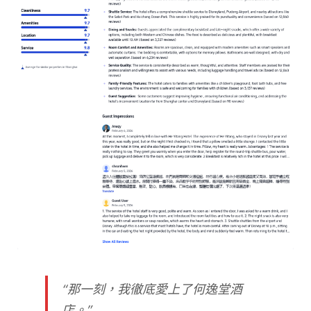
“那一刻，我徹底愛上了何逸堂酒
店。”