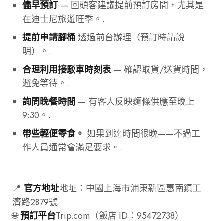
— 回頭客建議提前預訂房間，尤其是
儘早預訂
在迪士尼旅遊旺季。.
透過前台辦理（預訂時請說
提前申請腳桶
明）。.
— 確認取貨/送貨時間，
合理利用接駁車時刻表
避免等待。.
— 有客人反映麵條供應至晚上
詢問晚餐時間
9:30。.
如果到達時間很晚——不過工
帶些輕便零食。
作人員通常會滿足要求。.
📍
地址：中國上海市浦東新區惠南鎮工
官方地址
濟路2879號
🌐
Trip.com（飯店 ID：95472738）
預訂平台