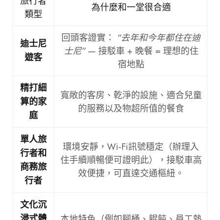
旅行者
為什麼和一堂很合適
類型
回頭客證實：
“去年和今年都住在迪
迪士尼
士尼”
— 接駁車 + 晚餐 = 理想的住
遊客
宿地點
精打細
寬敞的客房、乾淨的設施、適合兒童
算的家
的服務以及物超所值的餐食
庭
單人旅
環境安靜，Wi-Fi訊號穩定（辦理入
行者和
住手續順暢便可證明此），接駁車高
商務旅
效便捷，可直達交通樞紐。
行者
文化沉
本地特色（例如腳桶、餛飩、員工熱
浸式體