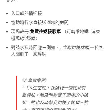
刻起：
入口處熱情迎接
協助將行李直接送到您的房間
現場註冊
（可轉乘地鐵+浦東
免費往返接駁車
機場線2號線）
對請求及時回應－例如，,
立即更換枕頭
一位客
人聞到了一股異味
💡
真實案例
:
“「入住當晚，我發現一個枕頭有
點異味。我及時聯繫了酒店的小姐
姐，她也及時幫我更換了枕頭。枕
頭，真的讓我心裡暖暖的。”