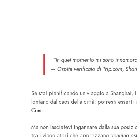
“"In quel momento mi sono innamorat
— Ospite verificato di Trip.com, Sha
Se stai pianificando un viaggio a Shanghai, 
lontano dal caos della città: potresti esserti
.
Cina
Ma non lasciatevi ingannare dalla sua posizio
tra i viaggiatori che apprezzano
genuina osp