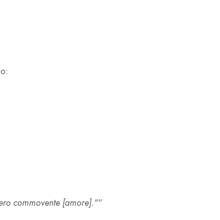
bo:
avvero commovente [amore]."”