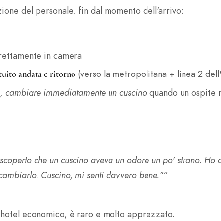
zione del personale, fin dal momento dell'arrivo:
irettamente in camera
(verso la metropolitana + linea 2 del
tuito andata e ritorno
o,
cambiare immediatamente un cuscino
quando un ospite n
scoperto che un cuscino aveva un odore un po' strano. Ho co
 cambiarlo. Cuscino, mi senti davvero bene."”
 un hotel economico, è raro e molto apprezzato.