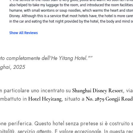
o completamente dell'He Yitang Hotel."”
nghai, 2025
in particolare uno incentrato su
, vi
Shanghai Disney Resort
 imbattuto in
, situato a
Hotel Heyitang
No. 2879 Gongji Road
ne periferica. Questo hotel senza pretese si è costruito s
italità
,
servizio attento
, E
valore eccezionale
. In questa r