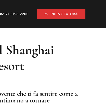
PRENOTA ORA
86 21 3123 2200
l Shanghai
esort
ente che ti fa sentire come a
continuano a tornare