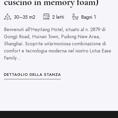
cuscino in memory foam)
a
30–35 m2
2 letti
Bagni 1
Benvenuti all'Heyitang Hotel, situato al n. 2879 di
B
Gongji Road, Huinan Town, Pudong New Area,
G
Shanghai. Scoprite un'armoniosa combinazione di
S
comfort e tecnologia moderna nel nostro Lotus Ease
v
Family...
O
DETTAGLIO DELLA STANZA
D