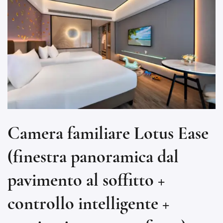
Camera familiare Lotus Ease
(finestra panoramica dal
O
pavimento al soffitto +
l
controllo intelligente +
i