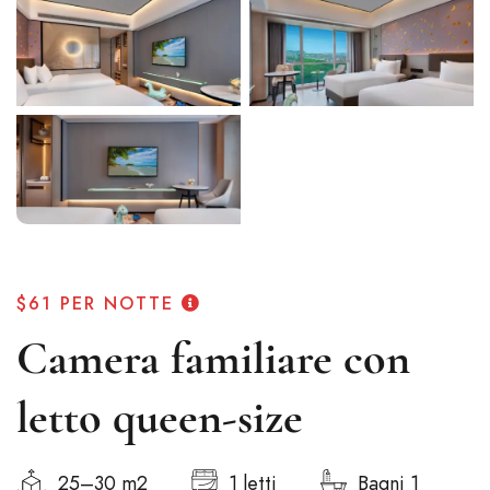
$61
PER NOTTE
Camera familiare con
letto queen-size
25–30 m2
1 letti
Bagni 1