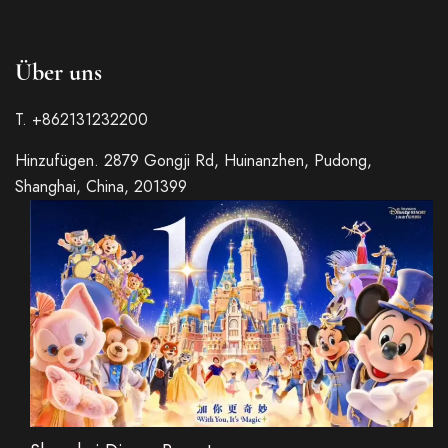
Über uns
T. +862131232200
Italian
Hinzufügen. 2879 Gongji Rd, Huinanzhen, Pudong,
Shanghai, China, 201399
Russian
French
Spanish
Japanese
Korean
Chinese (Taiwan)
Chinese (Hong Kong)
Chinese (China)