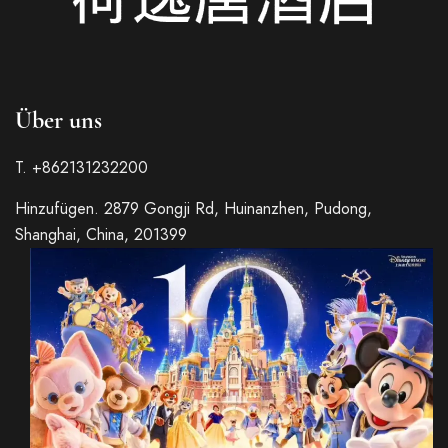
Über uns
T. +862131232200
Italian
Hinzufügen. 2879 Gongji Rd, Huinanzhen, Pudong,
Shanghai, China, 201399
Russian
French
Spanish
Japanese
Korean
Chinese (Taiwan)
Chinese (Hong Kong)