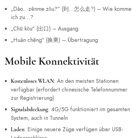
„Dào…zěnme zǒu?“ (到…怎么走?) – Wie komme
ich zu…?
„Chū kǒu“ (出口) – Ausgang
„Huàn chēng“ (换乘) – Übertragung
Mobile Konnektivität
: An den meisten Stationen
Kostenloses WLAN
verfügbar (erfordert chinesische Telefonnummer
zur Registrierung)
: 4G/5G funktioniert im gesamten
Signalabdeckung
System, auch in Tunneln
: Einige neuere Züge verfügen über USB-
Laden
Ladeanschlüsse