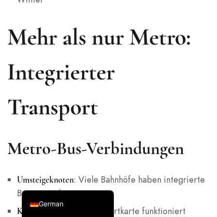
Mehr als nur Metro:
Italian
Russian
Integrierter
French
Spanish
Transport
Japanese
Korean
Chinese (Taiwan)
Metro-Bus-Verbindungen
Chinese (Hong Kong)
Chinese (China)
: Viele Bahnhöfe haben integrierte
Umsteigeknoten
English
Busterminals
German
: Ihre Transportkarte funktioniert
Kombireisen