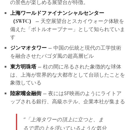
の景色が楽しめる展望台が特徴。
上海ワールドファイナンシャルセンター
– 天空展望台とスカイウォーク体験を
（SWFC）
備えた「ボトルオープナー」として知られていま
す
– 中国の伝統と現代の工学技術
ジンマオタワー
を融合させたパゴダ風の超高層ビル
– 柱の間に吊るされた象徴的な球体
東方明珠塔
は、上海が世界的な大都市として台頭したことを
象徴している
– 夜にはSF映画のようにライトア
陸家嘴金融街
ップされる銀行、高級ホテル、企業本社が集まる
“「上海タワーの頂上に立つと、ま
るで雲の上を浮いているような気分