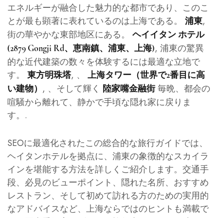
エネルギーが融合した魅力的な都市であり、このこ
とが最も顕著に表れているのは上海である。
,
浦東
街の華やかな東部地区にある。
ヘイイタン ホテル
, 浦東の驚異
(2879 Gongji Rd、恵南鎮、浦東、上海)
的な近代建築の数々を体験するには最適な立地で
す。
, 、
東方明珠塔
上海タワー（世界で2番目に高
, 、そして輝く
毎晩、都会の
い建物）
陸家嘴金融街
喧騒から離れて、静かで手頃な隠れ家に戻りま
す。.
SEOに最適化されたこの総合的な旅行ガイドでは、
ヘイタンホテルを拠点に、浦東の象徴的なスカイラ
インを堪能する方法を詳しくご紹介します。交通手
段、必見のビューポイント、隠れた名所、おすすめ
レストラン、そして初めて訪れる方のための実用的
なアドバイスなど、上海ならではのヒントも満載で