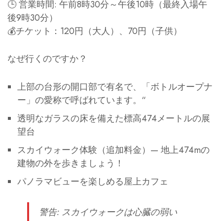
🕒 営業時間: 午前8時30分～午後10時（最終入場午
後9時30分）
💰チケット：120円（大人）、70円（子供）
なぜ行くのですか？
上部の台形の開口部で有名で、「ボトルオープナ
ー」の愛称で呼ばれています。“
透明なガラスの床を備えた標高474メートルの展
望台
スカイウォーク体験（追加料金）— 地上474mの
建物の外を歩きましょう！
パノラマビューを楽しめる屋上カフェ
警告
: スカイウォークは心臓の弱い