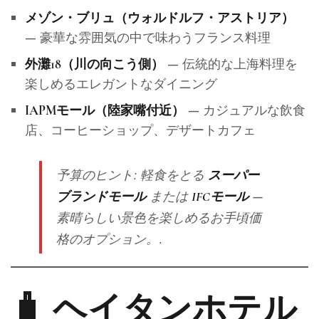
メゾン・ブリュ（ウォルドルフ・アストリア）
— 豪華な雰囲気の中で味わうフランス料理
— 伝統的な上海料理を
外灘18（川の向こう側）
楽しめるエレガントなダイニング
— カジュアルな飲食
IAPMモール（陸家嘴付近）
店、コーヒーショップ、デザートカフェ
予算のヒント
: 軽食をとる
スーパー
または
—
ブランドモール
IFCモール
素晴らしい景色を楽しめるお手頃価
格のオプション。.
🧳 ヘイタンホテル