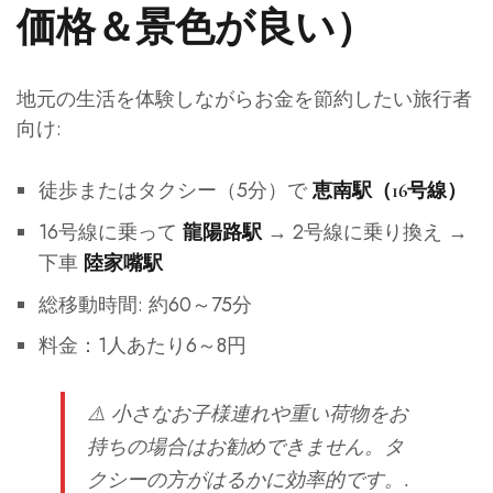
価格＆景色が良い）
地元の生活を体験しながらお金を節約したい旅行者
向け:
徒歩またはタクシー（5分）で
恵南駅（16号線）
16号線に乗って
→ 2号線に乗り換え →
龍陽路駅
下車
陸家嘴駅
総移動時間: 約60～75分
料金：1人あたり6～8円
⚠️ 小さなお子様連れや重い荷物をお
持ちの場合はお勧めできません。タ
クシーの方がはるかに効率的です。.