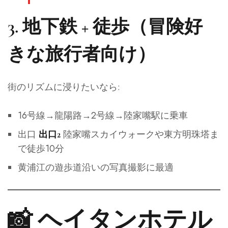
3.
地下鉄 + 徒歩（冒険好
きな旅行者向け）
街のリズムに浸りたいなら:
16号線→龍陽路→2号線→陸家嘴駅に乗車
出口
陸家嘴スカイウォークや東方明珠塔ま
出口2
で徒歩10分
黄浦江の遊歩道沿いの写真撮影に最適
📸 ヘイタンホテル