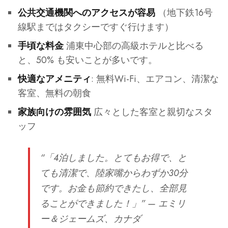
（地下鉄16号
公共交通機関へのアクセスが容易
線駅まではタクシーですぐ行けます）
浦東中心部の高級ホテルと比べる
手頃な料金
と、50% も安いことが多いです。
: 無料Wi-Fi、エアコン、清潔な
快適なアメニティ
客室、無料の朝食
広々とした客室と親切なスタ
家族向けの雰囲気
ッフ
“「4泊しました。とてもお得で、と
ても清潔で、陸家嘴からわずか30分
です。お金も節約できたし、全部見
ることができました！」”
— エミリ
ー＆ジェームズ、カナダ