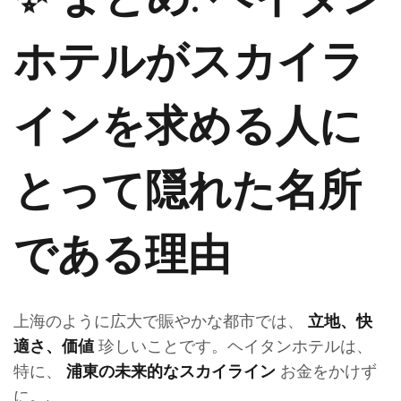
ホテルがスカイラ
インを求める人に
とって隠れた名所
Italian
Russian
である理由
French
Spanish
German
上海のように広大で賑やかな都市では、
立地、快
珍しいことです。ヘイタンホテルは、
Korean
適さ、価値
特に、
お金をかけず
浦東の未来的なスカイライン
Chinese (Taiwan)
に。.