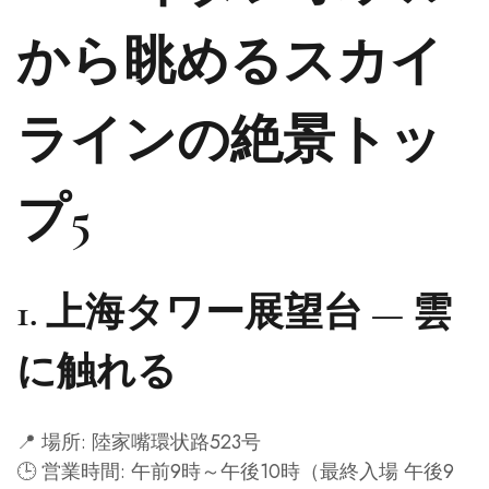
から眺めるスカイ
ラインの絶景トッ
プ5
1.
上海タワー展望台 — 雲
に触れる
📍 場所: 陸家嘴環状路523号
🕒 営業時間: 午前9時～午後10時（最終入場 午後9