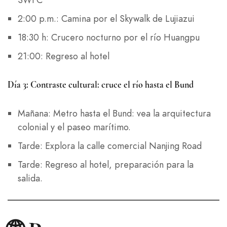
2:00 p.m.: Camina por el Skywalk de Lujiazui
18:30 h: Crucero nocturno por el río Huangpu
21:00: Regreso al hotel
Día 3: Contraste cultural: cruce el río hasta el Bund
Italian
Mañana: Metro hasta el Bund: vea la arquitectura
colonial y el paseo marítimo.
Russian
Tarde: Explora la calle comercial Nanjing Road
French
German
Tarde: Regreso al hotel, preparación para la
salida.
Japanese
Korean
Chinese (Taiwan)