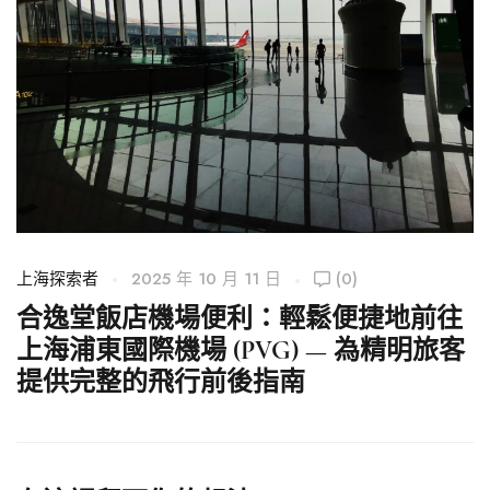
上海探索者
2025 年 10 月 11 日
(0)
上
合逸堂飯店機場便利：輕鬆便捷地前往
上海浦東國際機場 (PVG) — 為精明旅客
提供完整的飛行前後指南