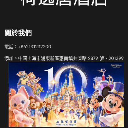
關於我們
電話：+862131232200
Italian
添加。中國上海市浦東新區惠南鎮共濟路 2879 號，201399
Russian
French
Spanish
German
Japanese
Korean
Chinese (Hong Kong)
Chinese (China)