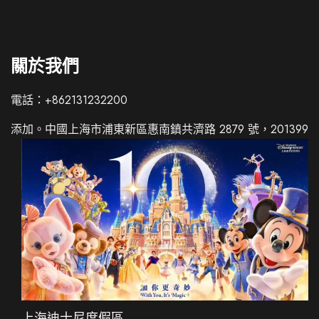
關於我們
電話：+862131232200
Italian
添加。中國上海市浦東新區惠南鎮共濟路 2879 號，201399
Russian
French
Spanish
German
Japanese
Korean
Chinese (Taiwan)
Chinese (China)
上海迪士尼度假區
English