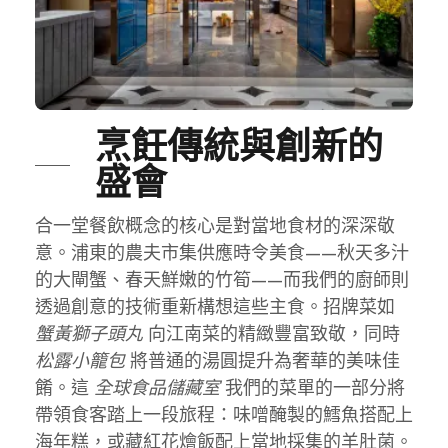
烹飪傳統與創新的
盛會
合一堂餐飲概念的核心是對當地食材的深深敬
意。浦東的農夫市集供應時令美食——秋天多汁
的大閘蟹、春天鮮嫩的竹筍——而我們的廚師則
透過創意的技術重新構想這些主食。招牌菜如
蟹黃獅子頭丸
向江南菜的精緻豐富致敬，同時
松露小籠包
將普通的湯圓提升為奢華的美味佳
餚。這
全球食品儲藏室
我們的菜單的一部分將
帶領食客踏上一段旅程：味噌醃製的鱈魚搭配上
海年糕，或藏紅花燴飯配上當地採集的羊肚菌。