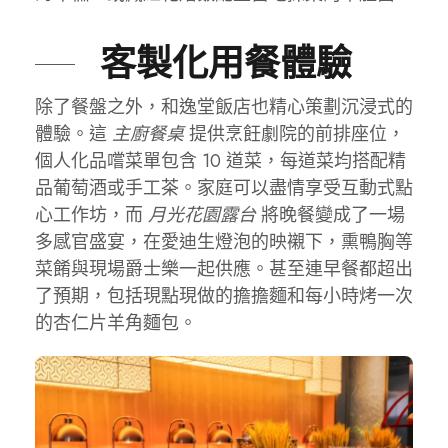
客製化用餐體驗
除了餐盤之外，和逸堂飯店也精心策劃沉浸式的
體驗。這
主廚餐桌
提供烹飪劇院的前排座位，
個人化品嚐菜單包含 10 道菜，每道菜均搭配精
品葡萄酒或手工茶。家庭可以盡情享受互動式點
心工作坊，而
月光花園露台
將晚餐變成了一場
多感官盛宴，在愛迪生燈泡的映襯下，熏鴨胸等
菜餚與現場爵士樂一起供應。甚至連早餐都超出
了預期，包括現點現做的擔擔麵和每小時烤一次
的杏仁片羊角麵包。