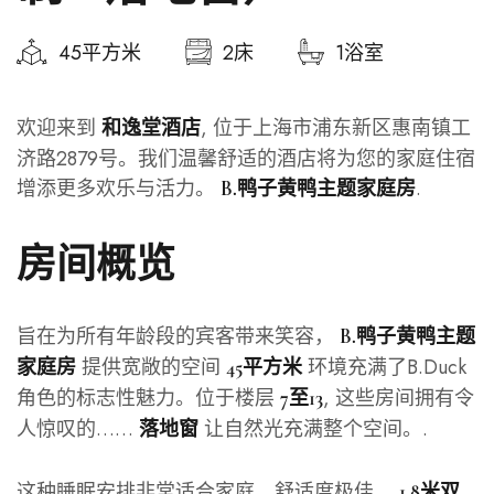
45平方米
2床
1浴室
欢迎来到
, 位于上海市浦东新区惠南镇工
和逸堂酒店
济路2879号。我们温馨舒适的酒店将为您的家庭住宿
增添更多欢乐与活力。
.
B.鸭子黄鸭主题家庭房
房间概览
旨在为所有年龄段的宾客带来笑容，
B.鸭子黄鸭主题
提供宽敞的空间
环境充满了B.Duck
家庭房
45平方米
角色的标志性魅力。位于楼层
, 这些房间拥有令
7至13
人惊叹的……
让自然光充满整个空间。.
落地窗
这种睡眠安排非常适合家庭，舒适度极佳。
1.8米双