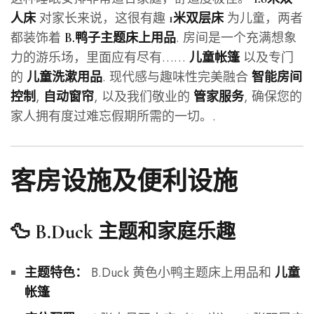
对家长来说，这很有趣
为儿童，两者
人床
1米双层床
都装饰着
. 房间是一个充满想象
B.鸭子主题床上用品
力的游乐场，里面应有尽有……
以及专门
儿童帐篷
的
. 现代感与趣味性完美融合
儿童洗漱用品
智能房间
,
, 以及我们敬业的
, 确保您的
控制
自动窗帘
管家服务
家人拥有度过难忘假期所需的一切。.
客房设施及便利设施
🦆 B.Duck 主题和家庭乐趣
B.Duck 黄色小鸭主题床上用品和
主题特色：
儿童
帐篷