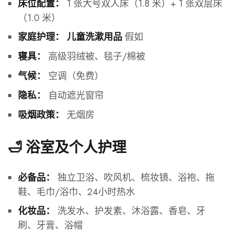
1 张大号双人床（1.8 米）+ 1 张双层床
床位配置：
（1.0 米）
假如
家庭护理：
儿童洗漱用品
高级羽绒被、毯子/棉被
寝具：
空调（免费）
气候：
自动遮光窗帘
隐私：
无烟房
吸烟政策：
🛁 浴室及个人护理
独立卫浴、吹风机、梳妆镜、浴袍、拖
必备品：
鞋、毛巾/浴巾、24小时热水
洗发水、护发素、沐浴露、香皂、牙
化妆品：
刷、牙膏、浴帽