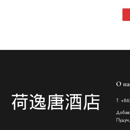
Italian
French
О на
Spanish
German
Т. +8
Japanese
Korean
Добавл
Пудун,
Chinese (Taiwan)