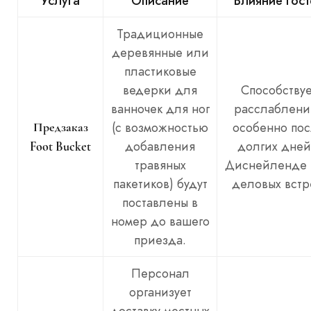
Услуга
Описание
Влияние гост
Традиционные
деревянные или
пластиковые
ведерки для
Способствуе
ванночек для ног
расслаблени
(с возможностью
особенно по
Предзаказ
добавления
долгих дней
Foot Bucket
травяных
Диснейленде
пакетиков) будут
деловых встр
поставлены в
номер до вашего
приезда.
Персонал
организует
доставку местных