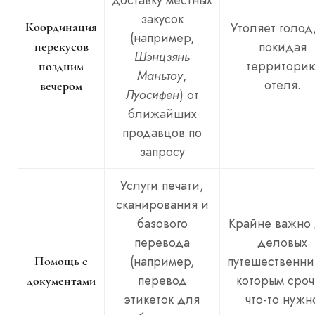
закусок
Координация
Утоляет голод
(например,
покидая
перекусов
Шэнцзянь
территори
поздним
Маньтоу
,
отеля.
вечером
Луосифен
) от
ближайших
продавцов по
запросу
Услуги печати,
сканирования и
базового
Крайне важно
перевода
деловых
(например,
путешественни
Помощь с
перевод
которым сро
документами
этикеток для
что-то нужн