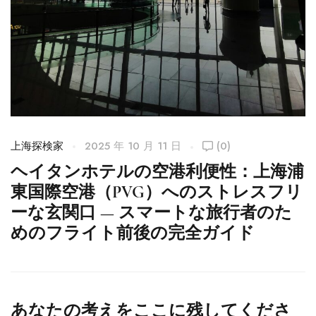
上海探検家
2025 年 10 月 11 日
(0)
上
ヘイタンホテルの空港利便性：上海浦
東国際空港（PVG）へのストレスフリ
ーな玄関口 — スマートな旅行者のた
めのフライト前後の完全ガイド
あなたの考えをここに残してくださ