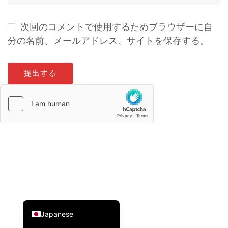
次回のコメントで使用するためブラウザーに自
分の名前、メールアドレス、サイトを保存する。
Italian
Russian
French
Spanish
German
Korean
Chinese (Taiwan)
Chinese (Hong Kong)
Chinese (China)
English
Japanese