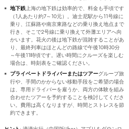
上海の地下鉄は効率的で、料金も手頃です
地下鉄
（1人あたり約7～10元）。迪士尼駅から11号線に
乗り、江蘇路や南京東路などの乗り換え地点まで
行き、そこで2号線に乗り換えて外灘エリアへ向
かいます。花火の後は地下鉄が混雑することがあ
り、最終列車はほとんどの路線で午後10時30分
～午後11時頃です。遅い時間にクルーズを楽しむ
場合は、時刻表をご確認ください。
グループ旅
プライベートドライバーまたはツアー
行や、手間のかからない移動手段をご希望の場合
は、専用ドライバーを雇うか、両方の体験を組み
合わせたツアーを予約することを検討してくださ
い。費用は高くなりますが、時間とストレスを節
約できます。
: 滴滴出行（中国版Uber）アプリをダウンロ