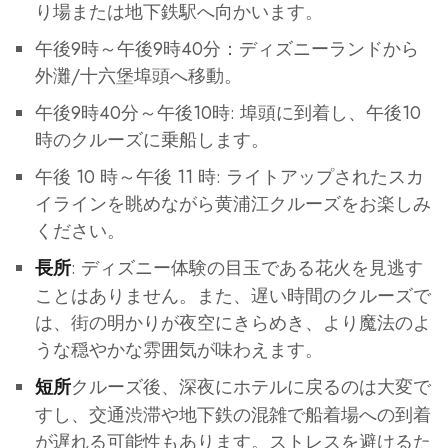
り場または地下鉄駅へ向かいます。
午後9時～午後9時40分：ディズニーランドから
外灘/十六堡埠頭へ移動。
午後9時40分～午後10時: 埠頭に到着し、午後10
時のクルーズに乗船します。
午後 10 時～午後 11 時: ライトアップされたスカ
イラインを眺めながら黄浦江クルーズをお楽しみ
ください。
: ディズニー体験の目玉である花火を見逃す
長所
ことはありません。また、遅い時間のクルーズで
は、街の明かりが夜空にきらめき、より魔法のよ
うな穏やかな雰囲気が味わえます。
クルーズ後、深夜にホテルに戻るのは大変で
短所
すし、交通渋滞や地下鉄の混雑で船着場への到着
が遅れる可能性もあります。ストレスを避けるた